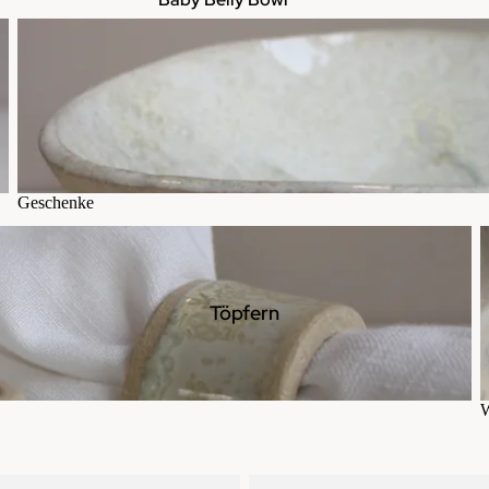
Geschenke
Geschenke
W
Töpfern
W