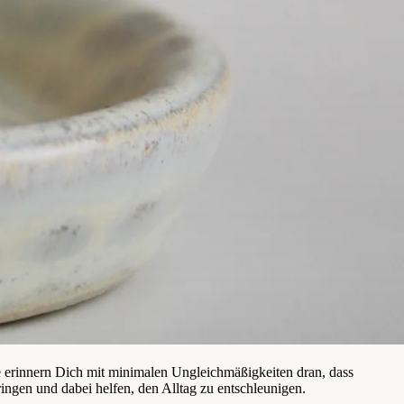
ie erinnern Dich mit minimalen Ungleichmäßigkeiten dran, dass
ngen und dabei helfen, den Alltag zu entschleunigen.