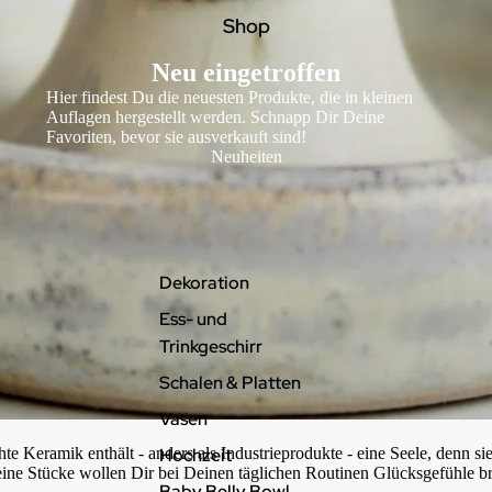
Shop
Neu eingetroffen
Hier findest Du die neuesten Produkte, die in kleinen
Auflagen hergestellt werden. Schnapp Dir Deine
Favoriten, bevor sie ausverkauft sind!
Neuheiten
Dekoration
Ess- und
Trinkgeschirr
Schalen & Platten
Vasen
e Keramik enthält - anders als Industrieprodukte - eine Seele, denn s
Hochzeit
ine Stücke wollen Dir bei Deinen täglichen Routinen Glücksgefühle bri
Baby Belly Bowl