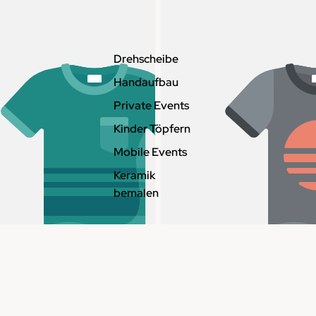
Drehscheibe
Handaufbau
Private Events
Kinder Töpfern
Mobile Events
Keramik
bemalen
Produkttitel